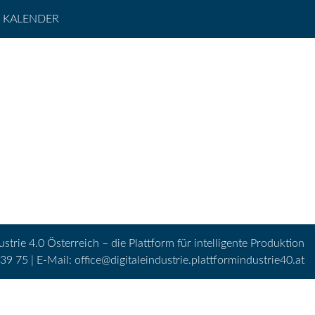
KALENDER
ustrie 4.0 Österreich – die Plattform für intelligente Produktion
 39 75 | E-Mail:
office@digitaleindustrie.plattformindustrie40.at