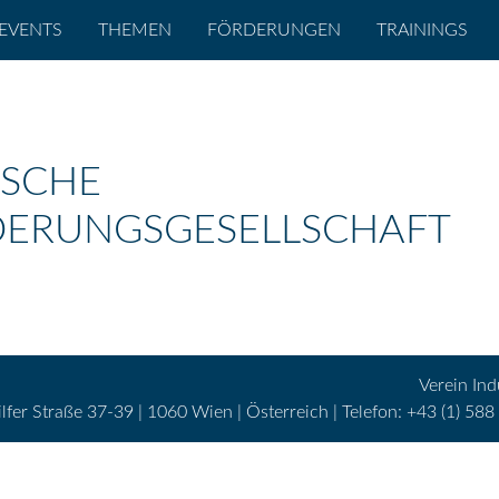
EVENTS
THEMEN
FÖRDERUNGEN
TRAININGS
ISCHE
ERUNGSGESELLSCHAFT
Verein Ind
lfer Straße 37-39 | 1060 Wien | Österreich | Telefon: +43 (1) 588